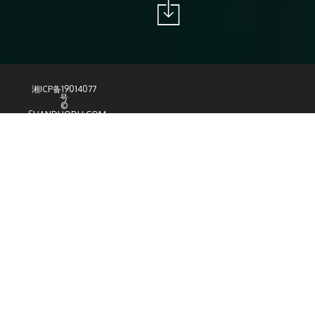
湘ICP备19014077
号
©
SHANDUODU.COM
All Rights
产品介绍
Reserved
智能分检系统
智能通讯终端